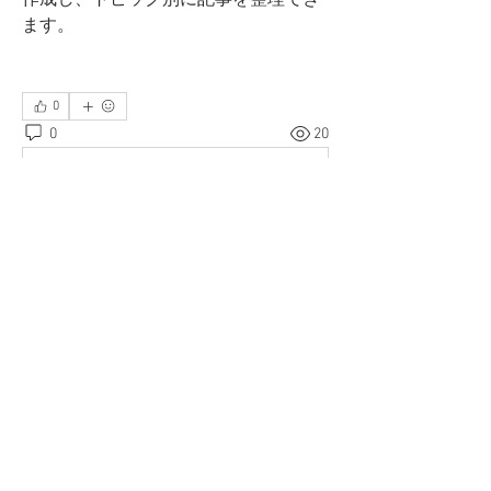
作成し、トピック別に記事を整理でき
ます。
0
0
20
Write a comment...
グループについて
画像付きの記事におすすめの「カー
ド」または標準的な「スレッド」から
選択できます。
メンバー
Admin
フォロー
すべてのメンバーを表示（1名）