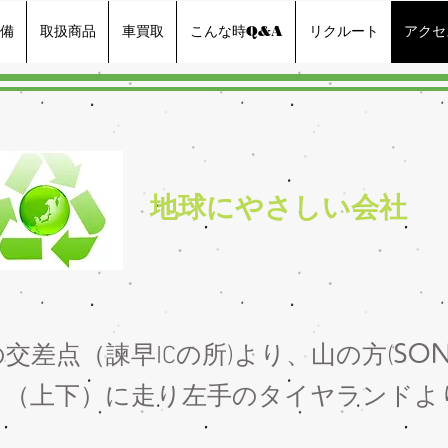
備
取扱商品
車買取
こんな時Q&A
リクルート
アクセ
​地球にやさしい会社
SO
交差点（諫早ICの所)より、山の方(
り（上下）に走り左手のタイヤランド
よ