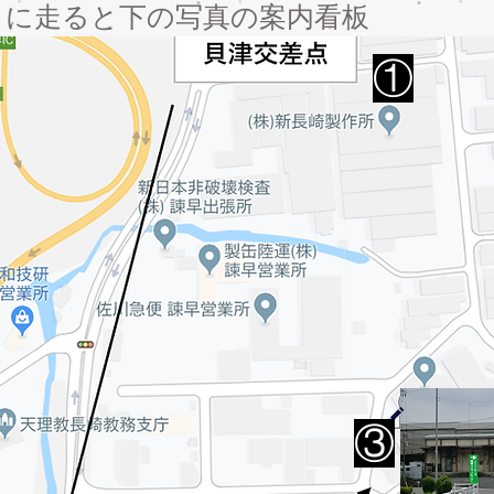
りに走ると下の写真の案内看板
​①
​③