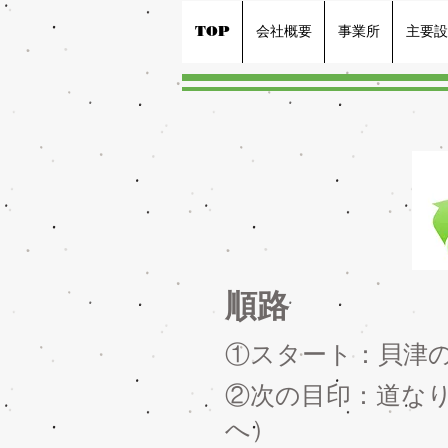
TOP
会社概要
事業所
主要設
​順路
①スタート：貝津の
②次の目印：道な
へ）