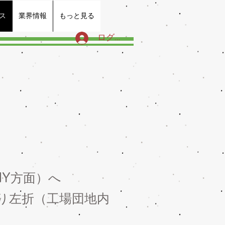
ス
業界情報
もっと見る
ログイン
NY
方面）へ
り左折（工場団地内