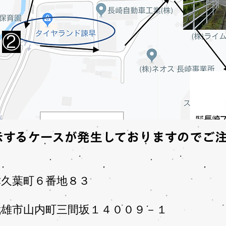
​②
示するケースが発生しておりますのでご
津久葉町６番地８３
武雄市山内町三間坂１４００９－１